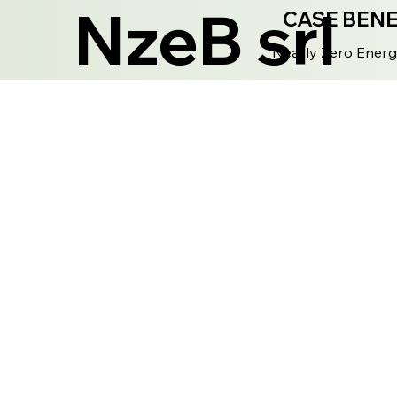
NzeB srl
CASE BEN
Nearly Zero Energ