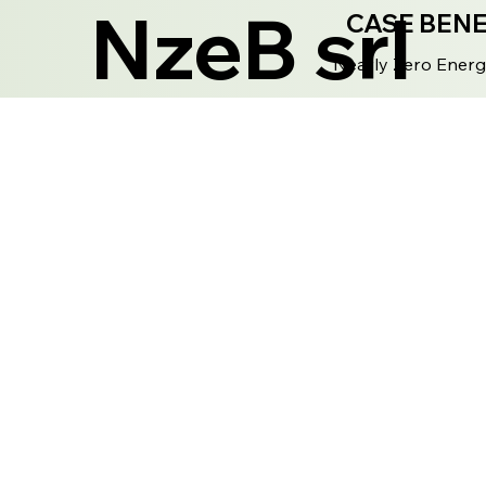
NzeB srl
CASE BEN
Nearly Zero Energ