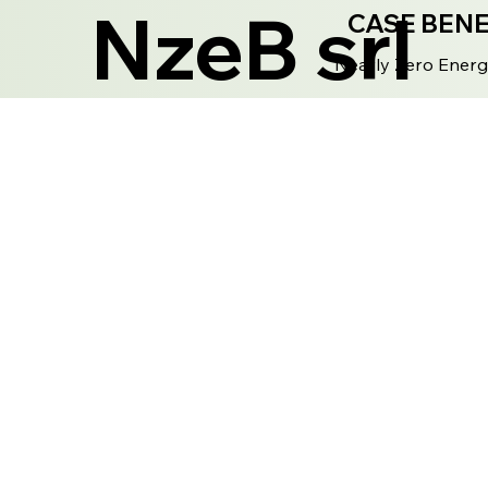
NzeB srl
CASE BEN
Nearly Zero Energ